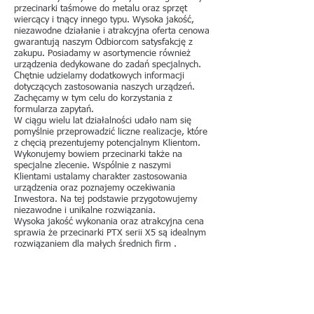
przecinarki taśmowe do metalu oraz sprzęt
wiercący i tnący innego typu. Wysoka jakość,
niezawodne działanie i atrakcyjna oferta cenowa
gwarantują naszym Odbiorcom satysfakcję z
zakupu. Posiadamy w asortymencie również
urządzenia dedykowane do zadań specjalnych.
Chętnie udzielamy dodatkowych informacji
dotyczących zastosowania naszych urządzeń.
Zachęcamy w tym celu do korzystania z
formularza zapytań.
W ciągu wielu lat działalności udało nam się
pomyślnie przeprowadzić liczne realizacje, które
z chęcią prezentujemy potencjalnym Klientom.
Wykonujemy bowiem przecinarki także na
specjalne zlecenie. Wspólnie z naszymi
Klientami ustalamy charakter zastosowania
urządzenia oraz poznajemy oczekiwania
Inwestora. Na tej podstawie przygotowujemy
niezawodne i unikalne rozwiązania.
Wysoka jakość wykonania oraz atrakcyjna cena
sprawia że przecinarki PTX serii X5 są idealnym
rozwiązaniem dla małych średnich firm .