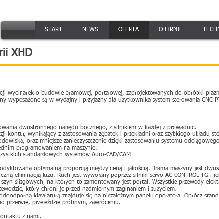
START
NEWS
OFERTA
O FIRMIE
TECH
rii XHD
ukcji wycinarek o budowie bramowej, portalowej, zaprojektowanych do obróbki plaz
zyny wyposażone są w wydajny i przyjazny dla użytkownika system sterowania CN
sowania dwustronnego napędu bocznego, z silnikiem w każdej z prowadnic.
ecyzji kontur, wynikający z zastosowania zębatek i przekładni oraz szybkiego układ
odowiska, oraz mniejsze zanieczyszczenie dzięki zastosowaniu systemu odciągoweg
rednim programowaniem na maszynie.
wszystkich standardowych systemów Auto-CAD/CAM
odyktowana optymalną proporcją między ceną i jakością. Brama maszyny jest dwust
czną eliminacją luzu. Ruch jest wywołany poprzez silniki servo AC CONTROL TG i ic
szyn ślizgowych, na których to zamontowany jest portal. Wszystkie przewody elektr
zewodzie, który chroni je przed nadmiernym zaginaniem i zużyciem.
wodoodporną klawiaturą znajduje się na niezależnym panelu operatora. Oprócz stan
 przerwie, przejeździe próbnym, zawróceniu.
kontaktu z nami.