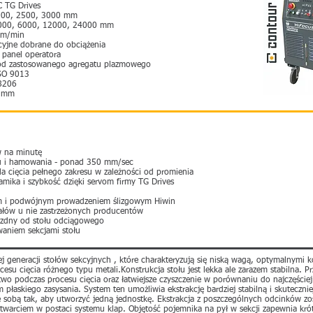
rives
 2500, 3000 mm
6000, 12000, 24000 mm
m/min
rane do obciążenia
el operatora
 zastosowanego agregatu plazmowego
 9013
8206
 mm
w na minutę
tu i hamowania - ponad 350 mm/sec
 cięcia pełnego zakresu w zależności od promienia
ika i szybkość dzięki servom firmy TG Drives
nium i podwójnym prowadzeniem ślizgowym Hiwin
iałów u nie zastrzeżonych producentów
jezdny od stołu odciągowego
waniem sekcjami stołu
eneracji stołów sekcyjnych , które charakteryzują się niską wagą, optymalnymi kos
esu cięcia różnego typu metali.Konstrukcja stołu jest lekka ale zarazem stabilna. P
wo podczas procesu cięcia oraz łatwiejsze czyszczenie w porównaniu do najczęście
 płaskiego zasysania. System ten umożliwia ekstrakcję bardziej stabilną i skutecz
 sobą tak, aby utworzyć jedną jednostkę. Ekstrakcja z poszczególnych odcinków z
twarciem w postaci systemu klap. Objętość pojemnika na pył w sekcji zapewnia krót