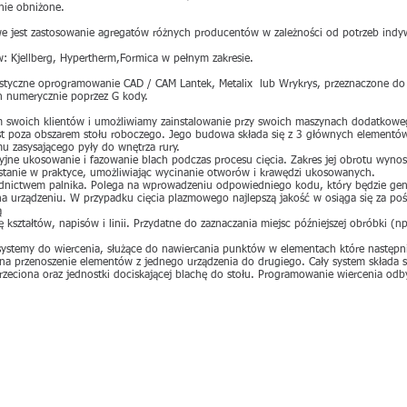
nie obniżone.
jest zastosowanie agregatów różnych producentów w zależności od potrzeb indywi
 Kjellberg, Hypertherm,Formica w pełnym zakresie.
alistyczne oprogramowanie CAD / CAM Lantek, Metalix lub Wrykrys, przeznaczone d
h numerycznie poprzez G kody.
 swoich klientów i umożliwiamy zainstalowanie przy swoich maszynach dodatkoweg
st poza obszarem stołu roboczego. Jego budowa składa się z 3 głównych elementó
u zasysającego pyły do wnętrza rury.
yjne ukosowanie i fazowanie blach podczas procesu cięcia. Zakres jej obrotu wynos
ystanie w praktyce, umożliwiając wycinanie otworów i krawędzi ukosowanych.
ednictwem palnika. Polega na wprowadzeniu odpowiedniego kodu, który będzie gen
a urządzeniu. W przypadku cięcia plazmowego najlepszą jakość w osiąga się za poś
ą
ę kształtów, napisów i linii. Przydatne do zaznaczania miejsc późniejszej obróbki (n
 systemy do wiercenia, służące do nawiercania punktów w elementach które następn
u na przenoszenie elementów z jednego urządzenia do drugiego. Cały system składa s
eciona oraz jednostki dociskającej blachę do stołu. Programowanie wiercenia od