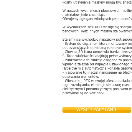
koszty utrzymania maszyny mogą być znacz
W naszych wycinarkach plazmowych możliwe 
materiałów jakie chce ciąć.
Oferujemy agregaty wiodących producentów:
W wycinarkach serii XHD stosuje się specj
tlenowych, oraz innych maszyn sterowanyc
Staramy się wychodzić naprzeciw potrzebom
- System do cięcia rur który montowany je
podtrzymujących obrabianą rurę oraz system
- Głowica 3D która umożliwia bardzo precyz
º. Takie właściwości znajdują pełne wykorz
- Punktowanie to funkcja osiągana za pośr
wpalenia zależna od napięcia ustawionego n
Hypertherm z automatyczną konsolą gazow
- Trasowanie to inaczej nanoszenie na blach
opisywania elementów.
- Wiercenie , PTX w swojej ofercie posiada
tego rozwiązania, eliminuje się utratę czas
elektrycznym i pneumatycznym posuwem wrz
przesyłane są do wycinarki.
WYŚLIJ ZAPYTANIE