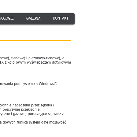
NOLOGIE
GALERIA
KONTAKT
mowej, tlenowej i plazmowo-tlenowej, o
C PTX z kolorowym wyświetlaczem dotykowym
u sterowania pod systemem Windows®
o
ronnie napędzana przez zębatki i
h precyzyjne przekładnie.
yczne i gazowe, poruszające się wraz z
dardowych funkcji system daje możliwość