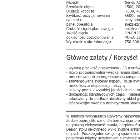
Napędy Serwo AC TG D
Szerokość cięcia 1500, 2000,
Długość robocza 3000, 4000, 
Szybkość pozycjonowania 55000 m
typ stołu stoły sekcyjne dob
panel operatora niezalezy pan
Grubość cięcia plazmowego zależna od
Jakość cięcia PN-EN ISO
dokładność pozycjonowania PN-EN 2
Wysokość stołu roboczego 750-800
Główne zalety / Korzyści
- wysoka prędkość przejazdowa - 55 metró
- łatwo programowalna wysoka rampa star
- procentowa lub zaprogramowana rampa dla
- zaawansowane systemy napędu, duża dynam
- niskie koszta eksploatacji maszyny
- solidny portal z wysokiej jakości alumi
- dostępność standardowych części i mater
- zakotwiony do podłoża niezależny układ 
- stół sekcyjny wraz z automatycznym stero
W naszych wycinarkach używamy najnowszej g
Zostały zaprojektowane dla termicznego proc
optymalną efektywność ssania, bezpieczeńst
Design stołu sekcyjnego wykorzystuje system
tnących. Poszczególne sekcje są spawane ze
połączenia między urządzeniem a stołem z o