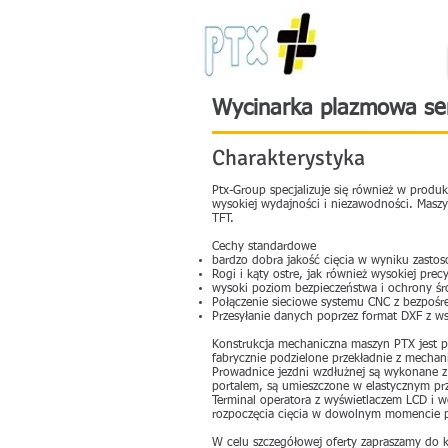
Wycinarka plazmowa se
Charakterystyka
Ptx-Group specjalizuje się również w prod
wysokiej wydajności i niezawodności. Mas
TFT.
Cechy standardowe
bardzo dobra jakość cięcia w wyniku zasto
Rogi i kąty ostre, jak również wysokiej pr
wysoki poziom bezpieczeństwa i ochrony śr
Połączenie sieciowe systemu CNC z bezpoś
Przesyłanie danych poprzez format DXF z 
Konstrukcja mechaniczna maszyn PTX jest p
fabrycznie podzielone przekładnie z mechani
Prowadnice jezdni wzdłużnej są wykonane z 
portalem, są umieszczone w elastycznym pr
Terminal operatora z wyświetlaczem LCD i 
rozpoczęcia cięcia w dowolnym momencie po
W celu szczegółowej oferty zapraszamy do 