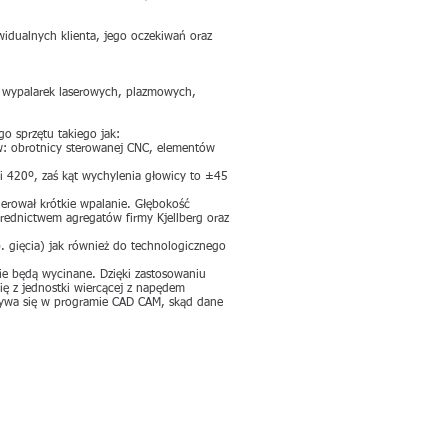
dualnych klienta, jego oczekiwań oraz
o wypalarek laserowych, plazmowych,
o sprzętu takiego jak:
w: obrotnicy sterowanej CNC, elementów
i 420º, zaś kąt wychylenia głowicy to ±45
erował krótkie wpalanie. Głębokość
rednictwem agregatów firmy Kjellberg oraz
p. gięcia) jak również do technologicznego
ie będą wycinane. Dzięki zastosowaniu
ię z jednostki wiercącej z napędem
bywa się w programie CAD CAM, skąd dane